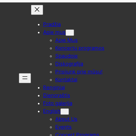
Pradžia
Apie mus
Apie Mus
Koncertų programos
Spaudoje
Diskografija
Prisijunk prie mūsų!
Kontaktai
Renginiai
Dienoraštis
Foto galerija
English
About Us
Events
Concert Programs