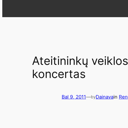
Ateitininkų veiklos
koncertas
Bal 9, 2011
—
Dainava
in
Reng
by