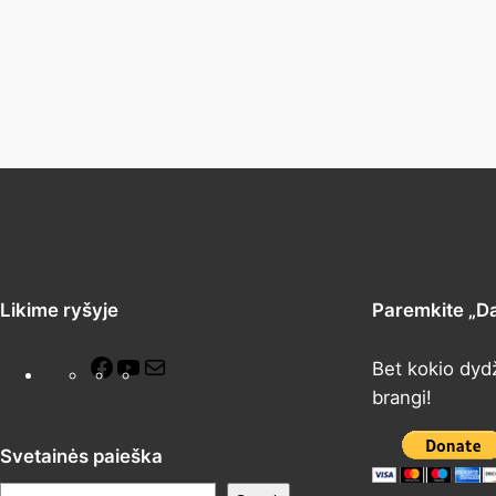
Likime ryšyje
Paremkite „D
F
Y
M
Bet kokio dyd
a
o
a
brangi!
c
u
i
e
T
l
Svetainės paieška
b
u
P