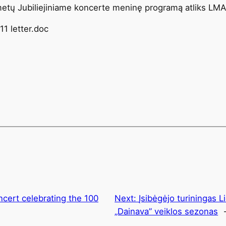
0 metų Jubiliejiniame koncerte meninę programą atliks LMA
ncert celebrating the 100
Next:
Įsibėgėjo turiningas 
„Dainava” veiklos sezonas