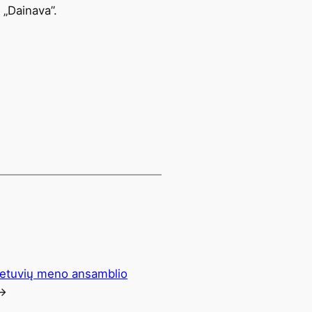
 „Dainava”.
Lietuvių meno ansamblio
→