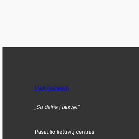
LMA DAINAVA
„Su daina į laisvę!“
Pasaulio lietuvių centras