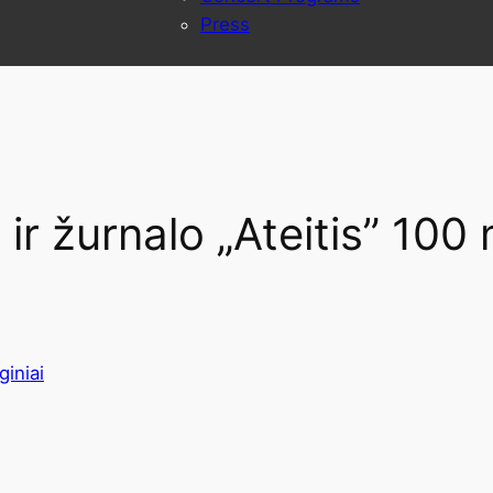
Press
 ir žurnalo „Ateitis” 100 
iniai