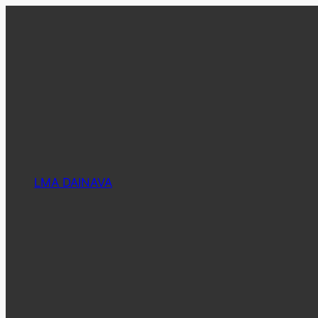
Eiti
prie
turinio
LMA DAINAVA