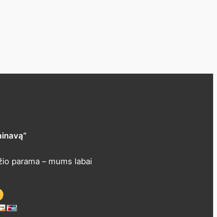
ainavą”
žio parama – mums labai