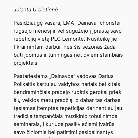
Jolanta Urbietienė
Pasidžiaugę vasara, LMA „Dainava” choristai
rugsėjo mėnėsį ir vėl sugužėjo į įprastą savo
repeticijų vietą PLC Lemonte. Nusiteikę jie
tikrai rimtam darbui, nes šis sezonas žada
būti įdomus ir turiningas net dviem stambiais
projektais.
Pastariesiems „Dainavos” vadovas Darius
Polikaitis kartu su valdybos nariais bei kitais
bendraminčiais pradėjo ruoštis gerokai prieš
šių veiklos metų pradžią, o dabar tas darbas
tęsiamas įtemptas repeticijas derinant su jau
tradicija tampančiais muzikinio tobulinimosi
seminarais, į kuriuos pasikviečiami įvairūs
savo žiniomis bei patirtimi pasidalinantys