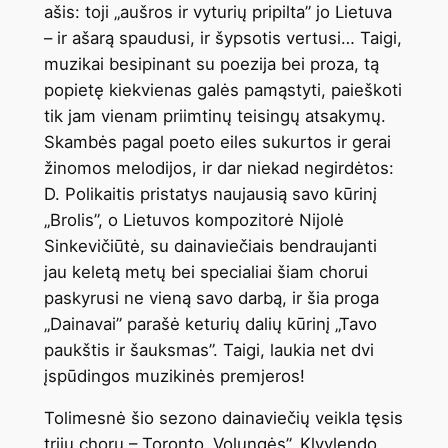
ašis: toji „aušros ir vyturių pripilta” jo Lietuva
– ir ašarą spaudusi, ir šypsotis vertusi… Taigi,
muzikai besipinant su poezija bei proza, tą
popietę kiekvienas galės pamąstyti, paieškoti
tik jam vienam priimtinų teisingų atsakymų.
Skambės pagal poeto eiles sukurtos ir gerai
žinomos melodijos, ir dar niekad negirdėtos:
D. Polikaitis pristatys naujausią savo kūrinį
„Brolis”, o Lietuvos kompozitorė Nijolė
Sinkevičiūtė, su dainaviečiais bendraujanti
jau keletą metų bei specialiai šiam chorui
paskyrusi ne vieną savo darbą, ir šia proga
„Dainavai” parašė keturių dalių kūrinį „Tavo
paukštis ir šauksmas”. Taigi, laukia net dvi
įspūdingos muzikinės premjeros!
Tolimesnė šio sezono dainaviečių veikla tęsis
trijų chorų – Toronto „Volungės”, Klyvlendo