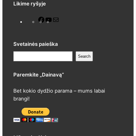
Likime ryšyje
F
Y
M
a
o
a
c
u
i
e
T
l
Svetainės paieška
b
u
P
Search
o
b
a
o
e
i
Paremkite „Dainavą”
k
e
š
Bet kokio dydžio parama – mums labai
k
brangi!
a