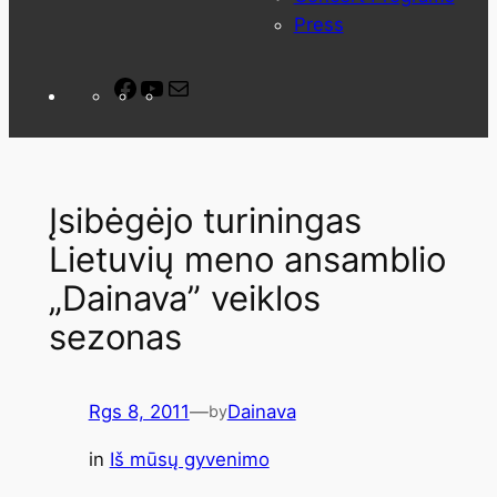
Press
Facebook
YouTube
Mail
Įsibėgėjo turiningas
Lietuvių meno ansamblio
„Dainava” veiklos
sezonas
Rgs 8, 2011
—
Dainava
by
in
Iš mūsų gyvenimo