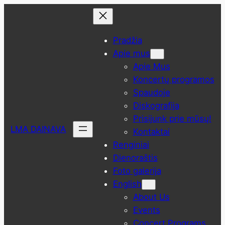
Eiti
prie
turinio
Pradžia
Apie mus
Apie Mus
Koncertų programos
Spaudoje
Diskografija
Prisijunk prie mūsų!
LMA DAINAVA
Kontaktai
Renginiai
Dienoraštis
Foto galerija
English
About Us
Events
Concert Programs