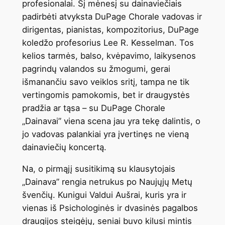
profesionalai. Šį mėnesį su dainaviečiais
padirbėti atvyksta DuPage Chorale vadovas ir
dirigentas, pianistas, kompozitorius, DuPage
koledžo profesorius Lee R. Kesselman. Tos
kelios tarmės, balso, kvėpavimo, laikysenos
pagrindų valandos su žmogumi, gerai
išmanančiu savo veiklos sritį, tampa ne tik
vertingomis pamokomis, bet ir draugystės
pradžia ar tąsa – su DuPage Chorale
„Dainavai” viena scena jau yra tekę dalintis, o
jo vadovas palankiai yra įvertinęs ne vieną
dainaviečių koncertą.
Na, o pirmąjį susitikimą su klausytojais
„Dainava” rengia netrukus po Naujųjų Metų
švenčių. Kunigui Valdui Aušrai, kuris yra ir
vienas iš Psichologinės ir dvasinės pagalbos
draugijos steigėjų, seniai buvo kilusi mintis