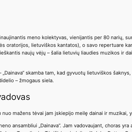
inaujinantis meno kolektyvas, vienijantis per 80 narių, 
inės oratorijos, lietuviškos kantatos), o savo repertuare
 ieškantis naujų vėjų – šalia lietuvių liaudies muzikos ir da
– „Dainava“ skamba tam, kad gyvuotų lietuviškos šaknys, k
didelio – žmogaus siela.
 vadovas
 nuo mažens tėvai jam įskiepijo meilę dainai ir muzikai, yp
meno ansambliui „Dainava”. Jam vadovaujant, choras yra