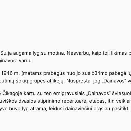
. Su ja augama lyg su motina. Nesvarbu, kaip toli likimas 
ainavos“ vardu.
 1946 m. (metams prabėgus nuo jo susibūrimo pabėgėlių s
autinių šokių grupės atlikėjų. Nuspręsta, jog „Dainavos“ ve
kagoje kartu su ten emigravusiais „Dainavos“ šviesuoliai
uviškos dvasios stiprinimo repertuare, etapas, itin veikia
e buvo lyg atrama, leidusi dainaviečiui drąsiau pasitikti 