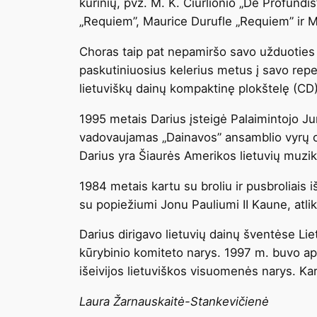
kūrinių, pvz. M. K. Čiurlionio „De Profundi
„Requiem”, Maurice Durufle „Requiem” ir M
Choras taip pat nepamiršo savo užduoties pu
paskutiniuosius kelerius metus į savo rep
lietuviškų dainų kompaktinę plokštelę (CD) „
1995 metais Darius įsteigė Palaimintojo Jur
vadovaujamas „Dainavos” ansamblio vyrų ok
Darius yra Šiaurės Amerikos lietuvių muzik
1984 metais kartu su broliu ir pusbroliais 
su popiežiumi Jonu Pauliumi II Kaune, atli
Darius dirigavo lietuvių dainų šventėse Li
kūrybinio komiteto narys. 1997 m. buvo ap
išeivijos lietuviškos visuomenės narys. Kar
Laura Žarnauskaitė-Stankevičienė