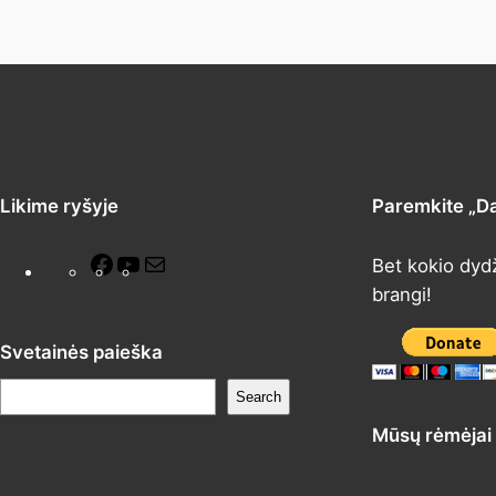
Likime ryšyje
Paremkite „D
F
Y
M
Bet kokio dyd
a
o
a
brangi!
c
u
i
e
T
l
Svetainės paieška
b
u
P
Search
o
b
a
Mūsų rėmėjai
o
e
i
k
e