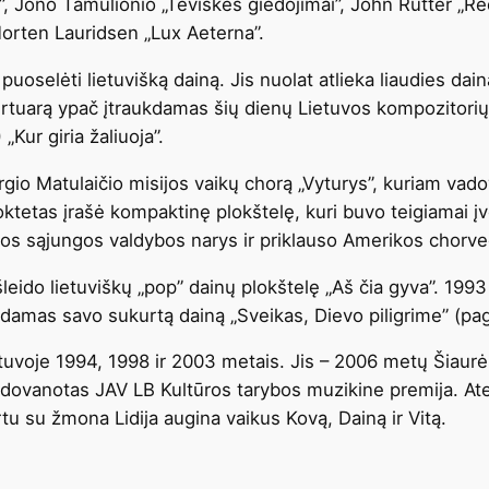
s”, Jono Tamulionio „Tėviškės giedojimai”, John Rutter „Req
orten Lauridsen „Lux Aeterna”.
oselėti lietuvišką dainą. Jis nuolat atlieka liaudies daina
ertuarą ypač įtraukdamas šių dienų Lietuvos kompozitorių
Kur giria žaliuoja”.
gio Matulaičio misijos vaikų chorą „Vyturys”, kuriam vado
tetas įrašė kompaktinę plokštelę, kuri buvo teigiamai į
os sąjungos valdybos narys ir priklauso Amerikos chorved
išleido lietuviškų „pop” dainų plokštelę „Aš čia gyva”. 19
kdamas savo sukurtą dainą „Sveikas, Dievo piligrime” (paga
etuvoje 1994, 1998 ir 2003 metais. Jis – 2006 metų Šiaur
dovanotas JAV LB Kultūros tarybos muzikine premija. Ate
tu su žmona Lidija augina vaikus Kovą, Dainą ir Vitą.