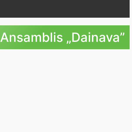
 Ansamblis „Dainava”