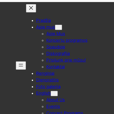
Pradžia
Apie mus
Apie Mus
Koncertų programos
Spaudoje
Diskografija
Prisijunk prie mūsų!
Kontaktai
Renginiai
Dienoraštis
Foto galerija
English
About Us
Events
Concert Programs