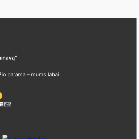
ainavą”
žio parama – mums labai