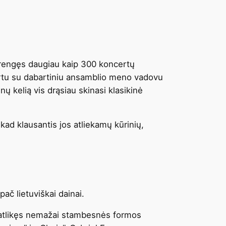
surengęs daugiau kaip 300 koncertų
 kartu su dabartiniu ansamblio meno vadovu
inų kelią vis drąsiau skinasi klasikinė
ad klausantis jos atliekamų kūrinių,
ač lietuviškai dainai.
 atlikęs nemažai stambesnės formos