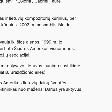
uiem” ir „Gloria”, Gabriel Faure
s ir lietuvių kompozitorių kūrinius, per
 kūrinius. 2002 m. ansamblis išleido
vauja iki šios dienos. 1999 m. jo
vertinta Šiaurės Amerikos visuomenės.
žių asociacijai.
93 m. dalyvavo Lietuvos jaunimo susitikime
l B. Brazdžionio eiles).
ės Amerikos lietuvių dainų šventės
itininkas nuo mažens, Darius yra aktyvus