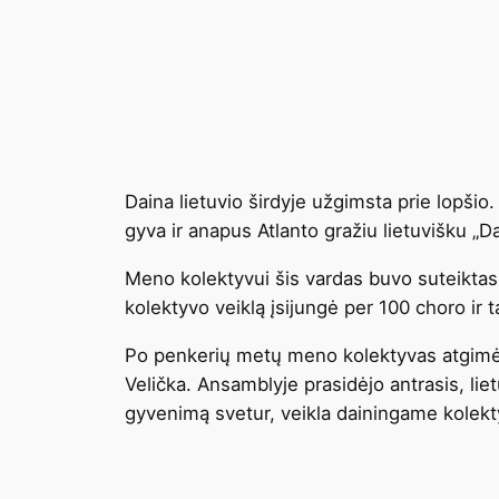
Daina lietuvio širdyje užgimsta prie lopšio
gyva ir anapus Atlanto gražiu lietuvišku „D
Meno kolektyvui šis vardas buvo suteiktas
kolektyvo veiklą įsijungė per 100 choro ir t
Po penkerių metų meno kolektyvas atgimė Či
Velička. Ansamblyje prasidėjo antrasis, liet
gyvenimą svetur, veikla dainingame kolektyv