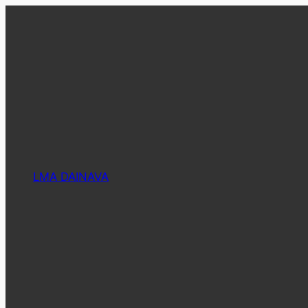
Eiti
prie
turinio
LMA DAINAVA