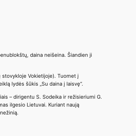
benublokštų, daina neišeina. Šiandien ji
tovykloje Vokietijoje). Tuomet į
iklą lydės šūkis „Su daina į laisvę“.
s – dirigentu S. Sodeika ir režisieriumi G.
mas ilgesio Lietuvai. Kuriant naują
nežinią.