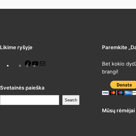
Likime ryšyje
Paremkite „D
F
Y
M
Bet kokio dyd
a
o
a
brangi!
c
u
i
e
T
l
Svetainės paieška
b
u
P
Search
o
b
a
Mūsų rėmėjai
o
e
i
k
e
š