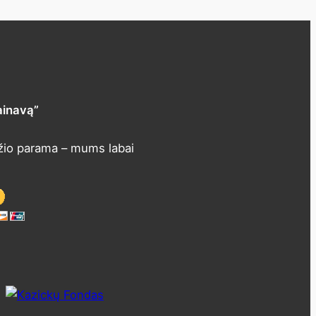
ainavą”
žio parama – mums labai