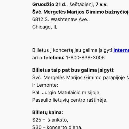
Gruodžio 21 d.
, šeštadienį,
7 v.v.
Švč. Mergelės Marijos Gimimo bažnyčioj
6812 S. Washtenaw Ave.,
Chicago, IL
Bilietus į koncertą jau galima įsigyti
intern
arba
telefonu
: 1-800-838-3006.
Bilietus taip pat bus galima įsigyti
:
Švč. Mergelės Marijos Gimimo parapijoje 
ir Lemonte:
Pal. Jurgio Matulaičio misijoje,
Pasaulio lietuvių centro raštinėje.
Bilietų kaina:
$25 – iš anksto,
$30 – koncerto dieną,