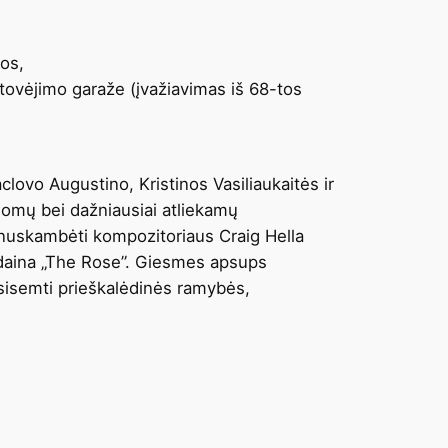
bos,
tovėjimo garaže (įvažiavimas iš 68-tos
ovo Augustino, Kristinos Vasiliaukaitės ir
inomų bei dažniausiai atliekamų
 nuskambėti kompozitoriaus Craig Hella
 daina „The Rose”. Giesmes apsups
pasisemti prieškalėdinės ramybės,