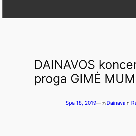
DAINAVOS koncert
proga GIMĖ MUM
Spa 18, 2019
—
Dainava
in
Re
by