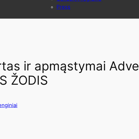
Press
as ir apmąstymai Adven
S ŽODIS
nginiai