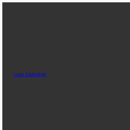
Eiti
prie
turinio
LMA DAINAVA