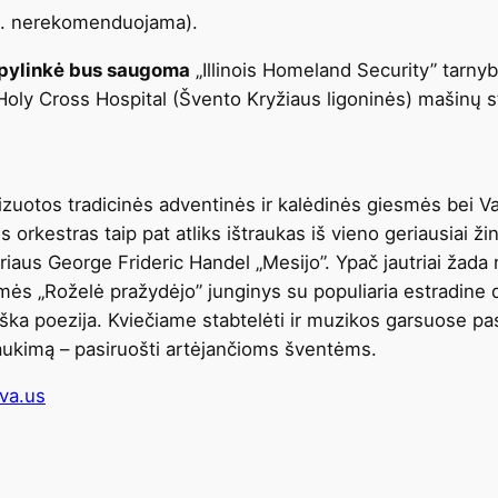
 m. nerekomenduojama).
apylinkė bus saugoma
„Illinois Homeland Security” tarny
oly Cross Hospital (Švento Kryžiaus ligoninės) mašinų s
otos tradicinės adventinės ir kalėdinės giesmės bei Vacl
s orkestras taip pat atliks ištraukas iš vieno geriausiai ž
iaus George Frideric Handel „Mesijo”. Ypač jautriai žada
mės „Roželė pražydėjo” junginys su populiaria estradine
uviška poezija. Kviečiame stabtelėti ir muzikos garsuose 
laukimą – pasiruošti artėjančioms šventėms.
va.us