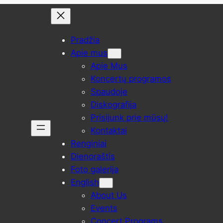
Pradžia
Apie mus
Apie Mus
Koncertų programos
Spaudoje
Diskografija
Prisijunk prie mūsų!
Kontaktai
Renginiai
Dienoraštis
Foto galerija
English
About Us
Events
Concert Programs