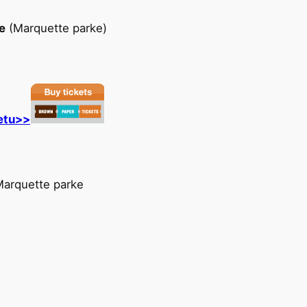
e
(Marquette parke)
etu>>
Marquette parke