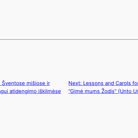
 Šventose mišiose ir
Next:
Lessons and Carols fo
agui atidengimo iškilmėse
“Gimė mums Žodis” (Unto U