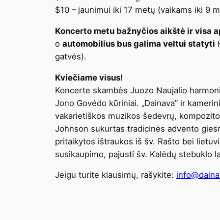
$10 – jaunimui iki 17 metų (vaikams iki 9
Koncerto metu bažnyčios aikštė ir visa 
o
automobilius bus galima veltui statyti
H
gatvės).
Kviečiame visus!
Koncerte skambės Juozo Naujalio harmonizu
Jono Govėdo kūriniai. „Dainava” ir kamerini
vakarietiškos muzikos šedevrų, kompozitor
Johnson sukurtas tradicinės advento gies
pritaikytos ištraukos iš šv. Rašto bei liet
susikaupimo, pajusti šv. Kalėdų stebuklo 
Jeigu turite klausimų, rašykite:
info@daina