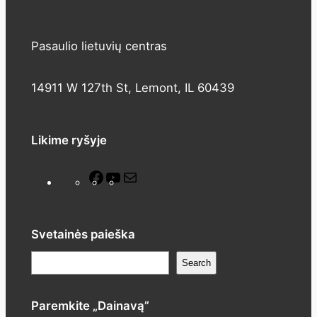
Pasaulio lietuvių centras
14911 W 127th St, Lemont, IL 60439
Likime ryšyje
F
Y
M
a
o
a
c
u
i
e
T
l
Svetainės paieška
b
u
P
Search
o
b
a
o
e
i
Paremkite „Dainavą”
k
e