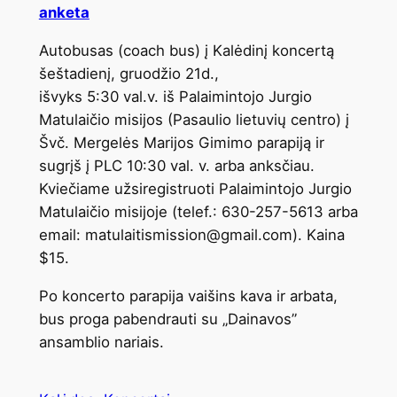
anketa
Autobusas (coach bus) į Kalėdinį koncertą
šeštadienį, gruodžio 21d.,
išvyks 5:30 val.v. iš Palaimintojo Jurgio
Matulaičio misijos (Pasaulio lietuvių centro) į
Švč. Mergelės Marijos Gimimo parapiją ir
sugrįš į PLC 10:30 val. v. arba anksčiau.
Kviečiame užsiregistruoti Palaimintojo Jurgio
Matulaičio misijoje (telef.: 630-257-5613 arba
email: matulaitismission@gmail.com). Kaina
$15.
Po koncerto parapija vaišins kava ir arbata,
bus proga pabendrauti su „Dainavos”
ansamblio nariais.