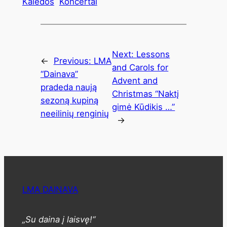
Kalėdos
Koncertai
Next:
Lessons
←
Previous:
LMA
and Carols for
“Dainava”
Advent and
pradeda naują
Christmas “Naktį
sezoną kupiną
gimė Kūdikis …”
neeilinių renginių
→
LMA DAINAVA
„Su daina į laisvę!“