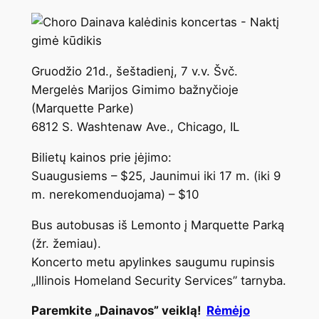
Gruodžio 21d., šeštadienį, 7 v.v. Švč.
Mergelės Marijos Gimimo bažnyčioje
(Marquette Parke)
6812 S. Washtenaw Ave., Chicago, IL
Bilietų kainos prie įėjimo:
Suaugusiems – $25, Jaunimui iki 17 m. (iki 9
m. nerekomenduojama) – $10
Bus autobusas iš Lemonto į Marquette Parką
(žr. žemiau).
Koncerto metu apylinkes saugumu rupinsis
„Illinois Homeland Security Services” tarnyba.
Paremkite „Dainavos” veiklą!
Rėmėjo