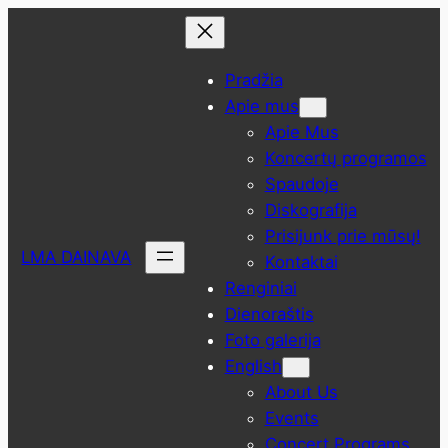
Eiti
prie
turinio
Pradžia
Apie mus
Apie Mus
Koncertų programos
Spaudoje
Diskografija
Prisijunk prie mūsų!
LMA DAINAVA
Kontaktai
Renginiai
Dienoraštis
Foto galerija
English
About Us
Events
Concert Programs