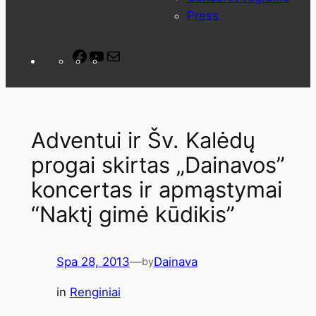
Press
Facebook
YouTube
Mail
Adventui ir Šv. Kalėdų
progai skirtas „Dainavos”
koncertas ir apmąstymai
“Naktį gimė kūdikis”
Spa 28, 2013
—
Dainava
by
in
Renginiai