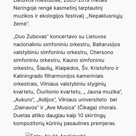
Neringoje rengė kasmetinį tarptautinį
muzikos ir ekologijos festivalį ,,Nepaklusniųjų
žemė”.
„Duo Zubovas” koncertavo su Lietuvos
nacionaliniu simfoniniu orkestru, Baltarusijos
valstybiniu simfoniniu orkestru, Chersono
simfoniniu orkestru, Kauno simfoniniu
orkestru, Šiaulių, Klaipėdos, Šv. Kristoforo ir
Kaliningrado filharmonijos kameriniais
orkestrais, Vilniaus valstybiniu styginių
kvartetu, Čiurlionio kvartetu, „ Jauna muzika”,
„Aukuro”, „Aidijos”, Vilniaus universiteto bei
„Dainavos” ir „Ave Musica” (Čikaga) chorais.
Duetas atliko daugiau kaip 10 skirtingų
kompozitorių kūrinių pasaulines premjeras.