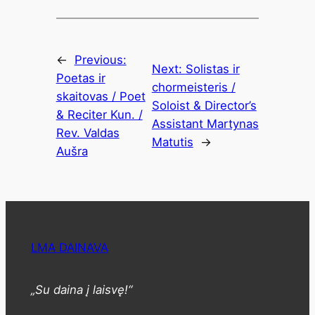
←
Previous:
Next:
Solistas ir
Poetas ir
chormeisteris /
skaitovas / Poet
Soloist & Director’s
& Reciter Kun. /
Assistant Martynas
Rev. Valdas
Matutis
→
Aušra
LMA DAINAVA
„Su daina į laisvę!“