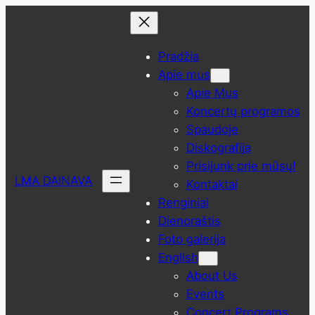
Eiti
prie
turinio
Pradžia
Apie mus
Apie Mus
Koncertų programos
Spaudoje
Diskografija
Prisijunk prie mūsų!
LMA DAINAVA
Kontaktai
Renginiai
Dienoraštis
Foto galerija
English
About Us
Events
Concert Programs