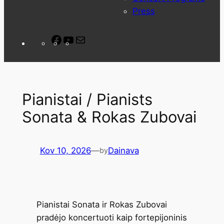
Press
Facebook
YouTube
Mail
Pianistai / Pianists
Sonata & Rokas Zubovai
Kov 10, 2026
—
Dainava
by
Pianistai Sonata ir Rokas Zubovai
pradėjo koncertuoti kaip fortepijoninis