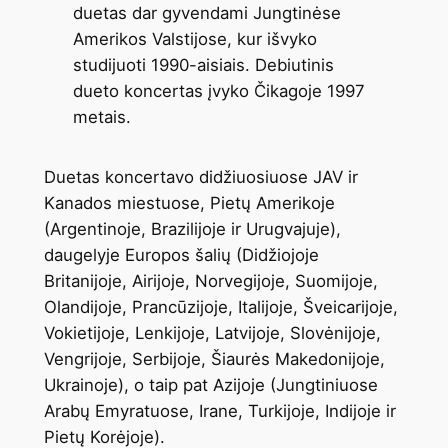
duetas dar gyvendami Jungtinėse
Amerikos Valstijose, kur išvyko
studijuoti 1990-aisiais. Debiutinis
dueto koncertas įvyko Čikagoje 1997
metais.
Duetas koncertavo didžiuosiuose JAV ir
Kanados miestuose, Pietų Amerikoje
(Argentinoje, Brazilijoje ir Urugvajuje),
daugelyje Europos šalių (Didžiojoje
Britanijoje, Airijoje, Norvegijoje, Suomijoje,
Olandijoje, Prancūzijoje, Italijoje, Šveicarijoje,
Vokietijoje, Lenkijoje, Latvijoje, Slovėnijoje,
Vengrijoje, Serbijoje, Šiaurės Makedonijoje,
Ukrainoje), o taip pat Azijoje (Jungtiniuose
Arabų Emyratuose, Irane, Turkijoje, Indijoje ir
Pietų Korėjoje).