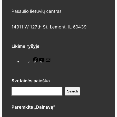
Pasaulio lietuvių centras
14911 W 127th St, Lemont, IL 60439
Likime ryšyje
F
Y
M
a
o
a
c
u
i
e
T
l
Svetainės paieška
b
u
P
Search
o
b
a
o
e
i
Paremkite „Dainavą”
k
e