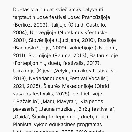
Duetas yra nuolat kviečiamas dalyvauti
tarptautiniuose festivaliuose: Prancūzijoje
(Berlioz, 2003), Italijoje (Cita di Castello,
2004), Norvegijoje (Norskmusikfestucke,
2001), Slovėnijoje (Ljublijana, 2010), Rusijoje
(Bachosluženije, 2009), Vokietijoje (Usedom,
2011), Suomijoje (Rauma, 2013), Baltarusijoje
(Fortepijoninių duetų festivalis, 2017),
Ukrainoje (Kijevo „Velykų muzikos festivalis”,
2018), Nyderlanduose („Festival Vocallis”,
2021, 2025), Šiaurės Makedonijoje (Ohrid
vasaros festivalis, 2025), bei Lietuvoje
(„Pažaislio”, „Marių klavyrai”, „Klaipėdos
pavasaris”, „Jauna muzika”, „Biržų festivalis”,
„Gaida”, Šiaulių fortepijoninių duetų ir kt.).
Pianistai vykdo edukacines programas
Lietuvos miestuose, 2005–2019 metais