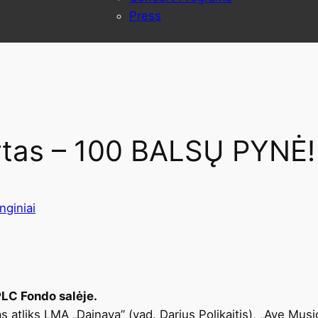
Press
ertas – 100 BALSŲ PYNĖ!
nginiai
PLC Fondo salėje.
atliks LMA „Dainava” (vad. Darius Polikaitis), „Ave Music