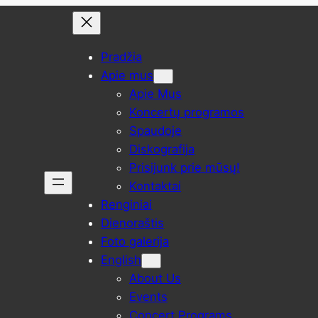
Pradžia
Apie mus
Apie Mus
Koncertų programos
Spaudoje
Diskografija
Prisijunk prie mūsų!
Kontaktai
Renginiai
Dienoraštis
Foto galerija
English
About Us
Events
Concert Programs