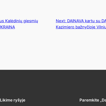
us Kalėdinių giesmių
Next:
DAINAVA kartu su DA
UKRAINA
Kazimiero bažnyčioje Vilni
Likime ryšyje
Paremkite „D