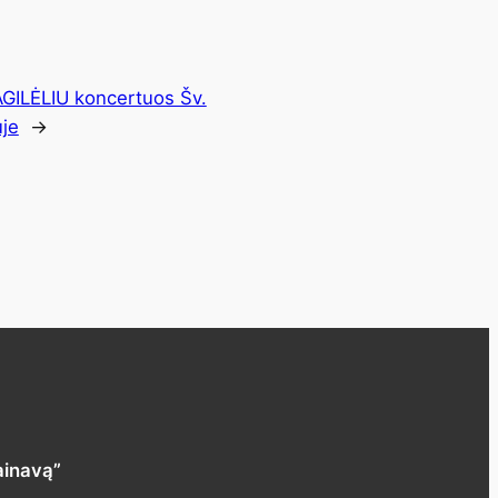
GILĖLIU koncertuos Šv.
uje
→
ainavą”