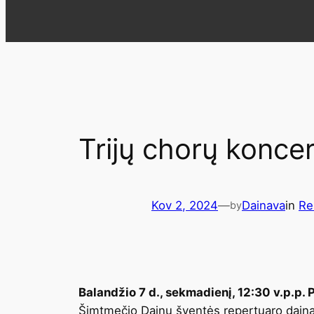
Trijų chorų konc
Kov 2, 2024
—
Dainava
in
Re
by
Balandžio 7 d., sekmadienį, 12:30 v.p.p. 
Šimtmečio Dainų šventės repertuaro dainas 