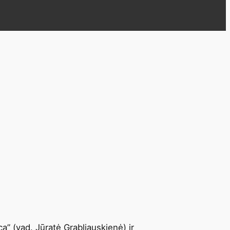
a” (vad. Jūratė Grabliauskienė) ir