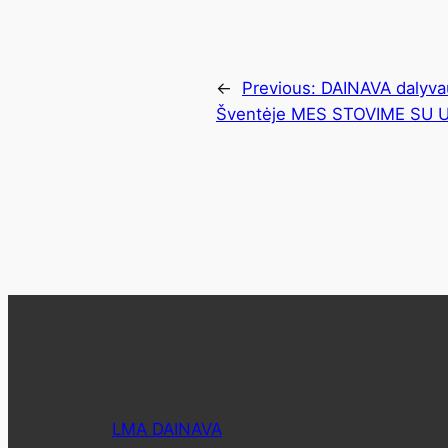
←
Previous:
DAINAVA dalyva
Šventėje MES STOVIME SU 
LMA DAINAVA