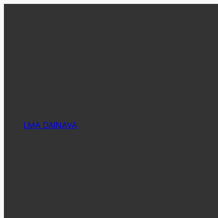
Eiti
prie
turinio
LMA DAINAVA